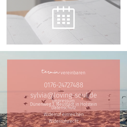
Termin
vereinbaren
0176-24727488
sylvia@loving-soul.de
Impressum
Dünenweg 1, Neustadt in Holstein
Datenschutz
Widerruf einreichen
Widerrufsrecht