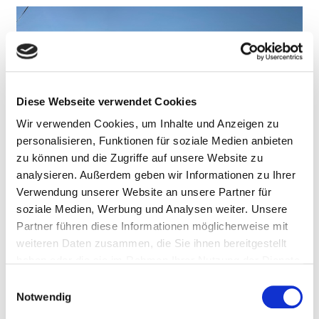
Diese Webseite verwendet Cookies
Wir verwenden Cookies, um Inhalte und Anzeigen zu
personalisieren, Funktionen für soziale Medien anbieten
zu können und die Zugriffe auf unsere Website zu
analysieren. Außerdem geben wir Informationen zu Ihrer
Verwendung unserer Website an unsere Partner für
soziale Medien, Werbung und Analysen weiter. Unsere
Yoga an der Ostsee – Meer geht nicht
Partner führen diese Informationen möglicherweise mit
weiteren Daten zusammen, die Sie ihnen bereitgestellt
Das Meer hat mich schon immer fasziniert. Auch
haben oder die sie im Rahmen Ihrer Nutzung der Dienste
unabhängig von der Idee hier Yogaklassen an der Ostsee
gesammelt haben.
Einwilligungsauswahl
zu geben und einen Laden zu eröffnen, war ich schon
Notwendig
vorher ein regelmäßiger Wochenendgast.
...