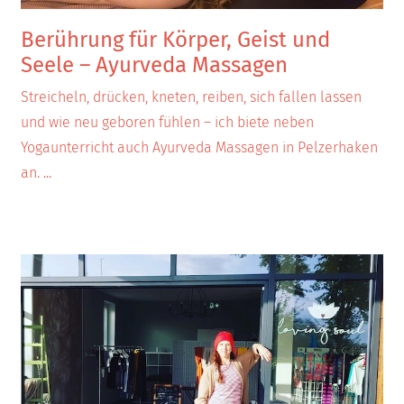
Berührung für Körper, Geist und
Seele – Ayurveda Massagen
Streicheln, drücken, kneten, reiben, sich fallen lassen
und wie neu geboren fühlen – ich biete neben
Yogaunterricht auch Ayurveda Massagen in Pelzerhaken
an.
...