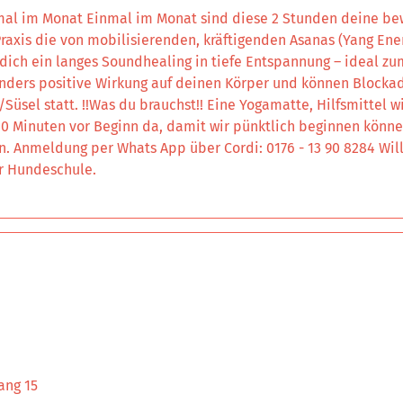
nmal im Monat Einmal im Monat sind diese 2 Stunden deine be
Praxis die von mobilisierenden, kräftigenden Asanas (Yang Ene
dich ein langes Soundhealing in tiefe Entspannung – ideal zu
onders positive Wirkung auf deinen Körper und können Blocka
sel statt. !!Was du brauchst!! Eine Yogamatte, Hilfsmittel wie
- 10 Minuten vor Beginn da, damit wir pünktlich beginnen kön
n. Anmeldung per Whats App über Cordi: 0176 - 13 90 8284 Wil
er Hundeschule.
ang 15