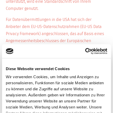
unterstützt, wird eine Standardschrift von Ihrem
Computer genutzt.
Für Datenübermittlungen in die USA hat sich der
Anbieter dem EU-US-Datenschutzrahmen (EU-US Data
Privacy Framework) angeschlossen, das auf Basis eines
Angemessenheitsbeschlusses der Europäischen
Kommission die Einhaltung des europäischen
Datenschutzniveaus sicherstellt.
Weitere Hinweise zu den Datenschutzbestimmungen von
Diese Webseite verwendet Cookies
Google finden sich hier:
https://business.safety.google
Wir verwenden Cookies, um Inhalte und Anzeigen zu
/intl
/de
/privacy
/
personalisieren, Funktionen für soziale Medien anbieten
zu können und die Zugriffe auf unsere Website zu
6.2
Cloudflare Turnstile
analysieren. Außerdem geben wir Informationen zu Ihrer
Verwendung unserer Website an unsere Partner für
Auf dieser Website verwenden wir den CAPTCHA-Dienst
soziale Medien, Werbung und Analysen weiter. Unsere
des folgenden Anbieters: Cloudflare, Inc., 101 Townsend