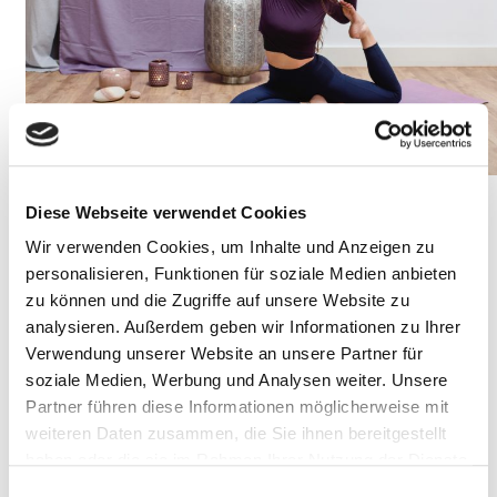
Haltung, Ausrichtung, Hingabe
Diese Webseite verwendet Cookies
Wir verwenden Cookies, um Inhalte und Anzeigen zu
Anusara Yoga ist ein moderner Yogastil, der Ende der
personalisieren, Funktionen für soziale Medien anbieten
90er Jahre von dem US-Amerikaner John Friend
zu können und die Zugriffe auf unsere Website zu
entwickelt und zu der am schnellsten wachsenden
analysieren. Außerdem geben wir Informationen zu Ihrer
Yogarichtung der Welt wurde. Das Besondere an dieser
Verwendung unserer Website an unsere Partner für
westlichen Form, ist die Kombination aus
Tantra
soziale Medien, Werbung und Analysen weiter. Unsere
Partner führen diese Informationen möglicherweise mit
Philosophie
und
Biomechanik
. In der Verbindung von
weiteren Daten zusammen, die Sie ihnen bereitgestellt
fließenden Bewegungen
, korrekt ausgeführten
haben oder die sie im Rahmen Ihrer Nutzung der Dienste
Haltungen und den integrierten
gesammelt haben.
Einwilligungsauswahl