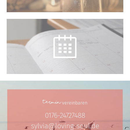
Termin
vereinbaren
0176-24727488
sylvia@loving-soul.de