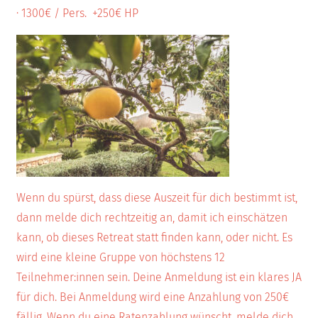
· 1300€ / Pers. +250€ HP
Wenn du spürst, dass diese Auszeit für dich bestimmt ist,
dann melde dich rechtzeitig an, damit ich einschätzen
kann, ob dieses Retreat statt finden kann, oder nicht. Es
wird eine kleine Gruppe von höchstens 12
Teilnehmer:innen sein. Deine Anmeldung ist ein klares JA
für dich. Bei Anmeldung wird eine Anzahlung von 250€
fällig. Wenn du eine Ratenzahlung wünscht, melde dich