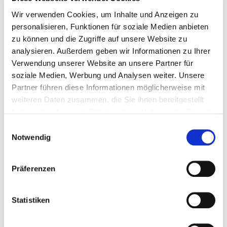
9:30 Brunch
Wir verwenden Cookies, um Inhalte und Anzeigen zu
personalisieren, Funktionen für soziale Medien anbieten
(Auszug aus den Zimmern bis 10:00. Abreise spätestens
zu können und die Zugriffe auf unsere Website zu
bis 12:30)
analysieren. Außerdem geben wir Informationen zu Ihrer
Verwendung unserer Website an unsere Partner für
Es wird einen freien Nachmittag geben, an dem es die
soziale Medien, Werbung und Analysen weiter. Unsere
Möglichkeit gibt an den Strand oder in die Stadt zu
Partner führen diese Informationen möglicherweise mit
fahren. Es wird insgesamt 2 Kakao Zeremonien und 2-3
weiteren Daten zusammen, die Sie ihnen bereitgestellt
haben oder die sie im Rahmen Ihrer Nutzung der Dienste
Abendaktivitäten geben. Da ich sehr intuitiv bin kann es
gesammelt haben.
Abweichungen im Ablauf geben, um allem Raum zu
Einwilligungsauswahl
Notwendig
geben, was sich entwickeln möchte.
Präferenzen
Statistiken