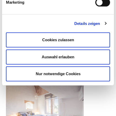
Marketing
Details zeigen
Cookies zulassen
Yoga:
Auswahl erlauben
Wir werden weitestgehend draußen in der Natur Yoga
praktizieren, wenn es das Wetter zulässt. Yogamatten
Nur notwendige Cookies
und Hilfsmittel sind ausreichend vorhanden.